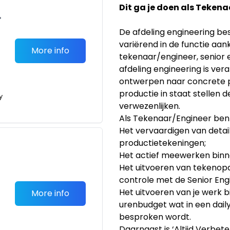
Dit ga je doen als Tekena
•
De afdeling engineering b
variërend in de functie aa
More info
tekenaar/engineer, senior 
afdeling engineering is ver
ontwerpen naar concrete p
productie in staat stellen 
y
verwezenlijken.
Als Tekenaar/Engineer ben 
Het vervaardigen van detai
productietekeningen;
Het actief meewerken binn
Het uitvoeren van tekenop
controle met de Senior Engi
Het uitvoeren van je werk 
More info
urenbudget wat in een dai
besproken wordt.
Daarnaast is ‘Altijd Verbet