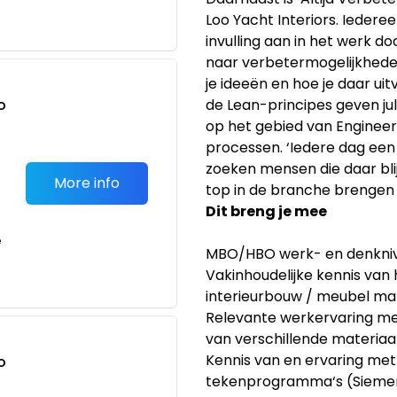
Loo Yacht Interiors. Iedereen
invulling aan in het werk do
naar verbetermogelijkhede
je ideeën en hoe je daar ui
o
de Lean-principes geven jul
t
op het gebied van Enginee
processen. ‘Iedere dag een b
zoeken mensen die daar bli
More info
top in de branche brengen 
Dit breng je mee
e
MBO/HBO werk- en denkniv
Vakinhoudelijke kennis van
interieurbouw / meubel ma
Relevante werkervaring met
van verschillende materiaal
Kennis van en ervaring me
o
tekenprogramma‘s (Siemens
t