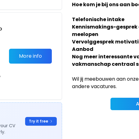
Hoe kom je bij ons aan b
Telefonische intake
Kennismakings-gesprek e
o
meelopen
t
Vervolggesprek motivati
Aanbod
More info
Nog meer interessante v
vakmanschap centraal s
e
Wil jij meebouwen aan onze
andere vacatures.
A
Try it free
your CV
ly.