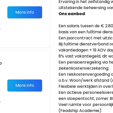
Ervaring in het zelfstandig
Uitstekende beheersing van
More info
Ons aanbod
Een salaris tussen de € 2.
e
basis van een fulltime dien
Een jaarcontract met uitzic
Bij fulltime dienstverband 
vakantiedagen + 19 ADV da
8% vast vakantiegeld, dit w
Een pensioenregeling via h
o
ziekenkostenverzekering;
t
Een reiskostenvergoeding o
o.b.v. Woon/werk afstand 
More info
Flexibele werktijden in over
Een actieve personeelsvereni
een sloepentocht, zomer BBQ
e
Veel ruimte voor persoonlij
(Feadship Academie).