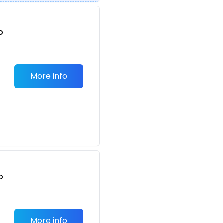
o
t
More info
e
o
t
More info