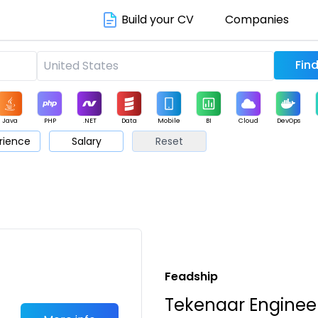
Build your CV
Companies
Java
PHP
.NET
Data
Mobile
BI
Cloud
DevOps
rience
Salary
Reset
arketing
Support
Sales
Feadship
Tekenaar Engine