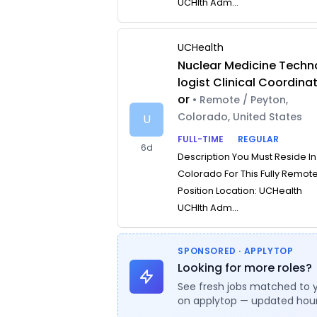
UCHlth Adm...
UCHealth
Nuclear Medicine Techn
logist Clinical Coordina
or
• Remote / Peyton,
Colorado, United States
U
FULL-TIME
REGULAR
6d
Description You Must Reside In
Colorado For This Fully Remot
Position Location: UCHealth
UCHlth Adm...
SPONSORED · APPLYTOP
Looking for more roles?
See fresh jobs matched to 
on applytop — updated hour