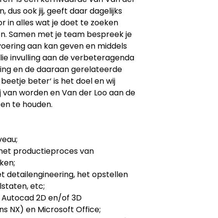
, dus ook jij, geeft daar dagelijks
or in alles wat je doet te zoeken
n. Samen met je team bespreek je
tvoering aan kan geven en middels
lie invulling aan de verbeteragenda
ring en de daaraan gerelateerde
eetje beter‘ is het doel en wij
j van worden en Van der Loo aan de
en te houden.
eau;
 het productieproces van
ken;
 detailengineering, het opstellen
staten, etc;
t Autocad 2D en/of 3D
 NX) en Microsoft Office;