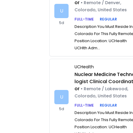
or
• Remote / Denver,
Colorado, United States
U
FULL-TIME
REGULAR
5d
Description You Must Reside In
Colorado For This Fully Remot
Position Location: UCHealth
UCHlth Adm...
UCHealth
Nuclear Medicine Techn
logist Clinical Coordina
or
• Remote / Lakewood,
Colorado, United States
U
FULL-TIME
REGULAR
5d
Description You Must Reside In
Colorado For This Fully Remot
Position Location: UCHealth