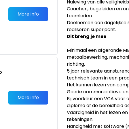
Naleving van alle veiligheids
Coachen, begeleiden en ont
More info
teamleden.
Deelnemen aan dagelijkse s
realiseren superjacht.
e
Dit breng je mee
Minimaal een afgeronde MB
metaalbewerking, mechanis
richting.
5 jaar relevante aansture
o
technisch team in een pro
t
Het kunnen lezen van comp
Goede communicatieve en 
More info
Bij voorkeur een VCA voor 
diploma of de bereidheid de
Vaardigheid in het lezen e
e
tekeningen.
Handigheid met software (M