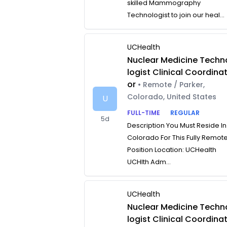
skilled Mammography
Technologist to join our heal...
UCHealth
Nuclear Medicine Techn
logist Clinical Coordina
or
• Remote / Parker,
Colorado, United States
U
FULL-TIME
REGULAR
5d
Description You Must Reside In
Colorado For This Fully Remot
Position Location: UCHealth
UCHlth Adm...
UCHealth
Nuclear Medicine Techn
logist Clinical Coordina