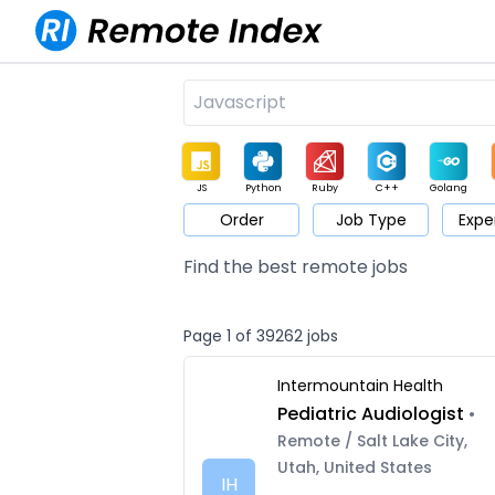
JS
Python
Ruby
C++
Golang
Order
Job Type
Expe
Game
Web3
UI / UX
Architect
Product
M
Find the best remote jobs
Page 1 of 39262 jobs
Intermountain Health
Pediatric Audiologist
•
Remote / Salt Lake City,
Utah, United States
IH