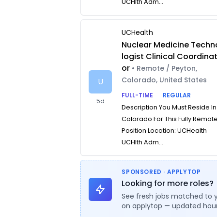
UCHlth Adm...
UCHealth
Nuclear Medicine Techn
logist Clinical Coordina
or
• Remote / Peyton,
Colorado, United States
U
FULL-TIME
REGULAR
5d
Description You Must Reside In
Colorado For This Fully Remot
Position Location: UCHealth
UCHlth Adm...
SPONSORED · APPLYTOP
Looking for more roles?
See fresh jobs matched to 
on applytop — updated hour