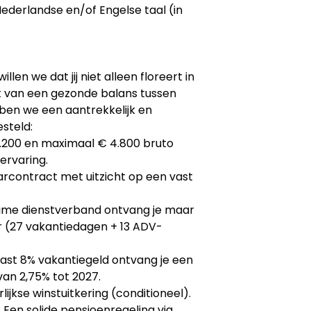
derlandse en/of Engelse taal (in
llen we dat jij niet alleen floreert in
et van een gezonde balans tussen
ben we een aantrekkelijk en
steld:
3.200 en maximaal € 4.800 bruto
ervaring.
aarcontract met uitzicht op een vast
ulltime dienstverband ontvang je maar
aar (27 vakantiedagen + 13 ADV-
aast 8% vakantiegeld ontvang je een
an 2,75% tot 2027.
arlijkse winstuitkering (conditioneel).
: Een solide pensioenregeling via