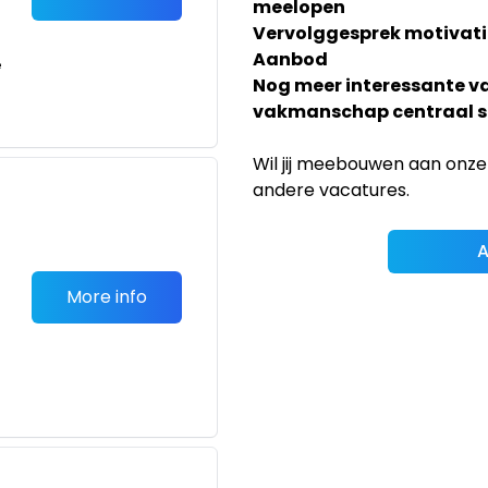
meelopen
Vervolggesprek motivati
Aanbod
e
Nog meer interessante v
vakmanschap centraal s
Wil jij meebouwen aan onze
andere vacatures.
A
More info