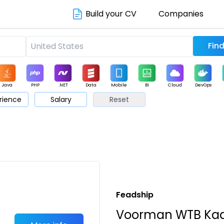
Build your CV
Companies
Java
PHP
.NET
Data
Mobile
BI
Cloud
DevOps
rience
Salary
Reset
arketing
Support
Sales
Feadship
Voorman WTB Ka