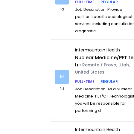
FULL-TIME
REGULAR
1d
Job Description: Provide
position specific audiological
services including consultatio
diagnostic ...
Intermountain Health
Nuclear Medicine/PET te
h
• Remote / Provo, Utah,
United States
IH
FULL-TIME
REGULAR
1d
Job Description: As a Nuclear
Medicine-PET/CT Technologist
you will be responsible for
performing d...
Intermountain Health