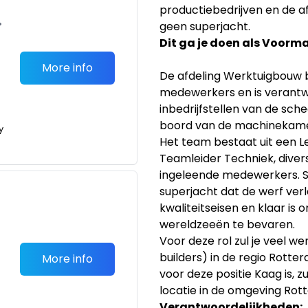
productiebedrijven en de 
•
geen superjacht.
Dit ga je doen als Voor
More info
De afdeling Werktuigbouw 
medewerkers en is verantwo
inbedrijfstellen van de sc
boord van de machinekame
y
Het team bestaat uit een L
Teamleider Techniek, dive
ingeleende medewerkers. S
superjacht dat de werf ver
kwaliteitseisen en klaar is 
wereldzeeën te bevaren.
Voor deze rol zul je veel 
builders) in de regio Rott
More info
voor deze positie Kaag is, z
locatie in de omgeving Ro
Verantwoordelijkheden: