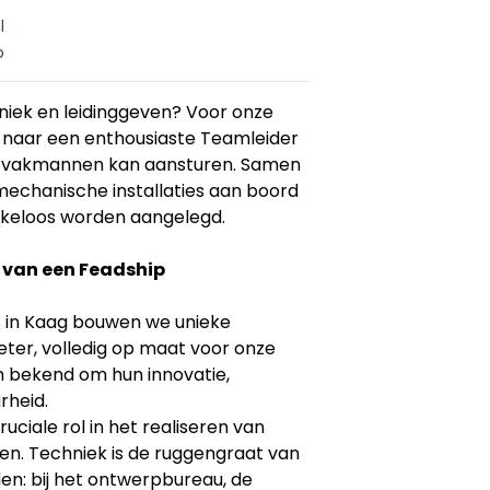
l
o
hniek en leidinggeven? Voor onze
ek naar een enthousiaste Teamleider
n vakmannen kan aansturen. Samen
 mechanische installaties aan boord
kkeloos worden aangelegd.
 van een Feadship
ds in Kaag bouwen we unieke
eter, volledig op maat voor onze
n bekend om hun innovatie,
rheid.
ruciale rol in het realiseren van
n. Techniek is de ruggengraat van
nden: bij het ontwerpbureau, de