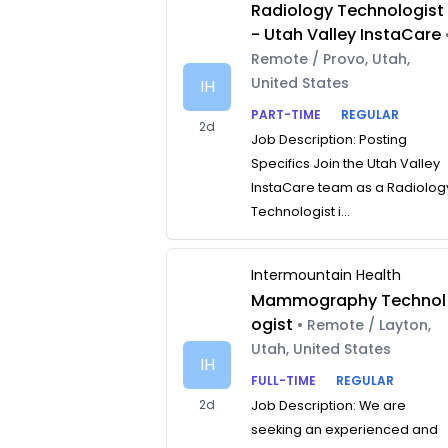
Radiology Technologist
- Utah Valley InstaCare
Remote / Provo, Utah,
United States
IH
PART-TIME
REGULAR
2d
Job Description: Posting
Specifics Join the Utah Valley
InstaCare team as a Radiolog
Technologist i...
Intermountain Health
Mammography Technol
ogist
• Remote / Layton,
Utah, United States
IH
FULL-TIME
REGULAR
2d
Job Description: We are
seeking an experienced and