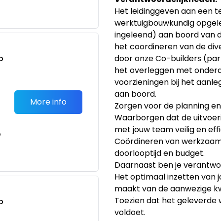
Het leidinggeven aan een 
werktuigbouwkundig opgele
ingeleend) aan boord van d
het coordineren van de di
o
door onze Co-builders (par
t
het overleggen met onder
voorzieningen bij het aanl
aan boord.
More info
Zorgen voor de planning e
Waarborgen dat de uitvoe
met jouw team veilig en effi
e
Coördineren van werkzaam
doorlooptijd en budget.
Daarnaast ben je verantwoo
Het optimaal inzetten van j
maakt van de aanwezige kwa
Toezien dat het geleverde 
o
voldoet.
t