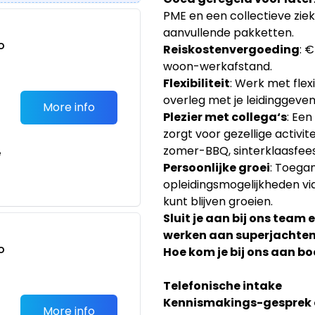
PME en een collectieve zie
aanvullende pakketten.
o
Reiskostenvergoeding
: 
t
woon-werkafstand.
Flexibiliteit
: Werk met flex
overleg met je leidinggeven
More info
Plezier met collega‘s
: Een
zorgt voor gezellige activi
zomer-BBQ, sinterklaasfees
e
Persoonlijke groei
: Toega
opleidingsmogelijkheden vi
kunt blijven groeien.
Sluit je aan bij ons team 
werken aan superjachten 
o
Hoe kom je bij ons aan b
t
Telefonische intake
Kennismakings-gesprek e
More info