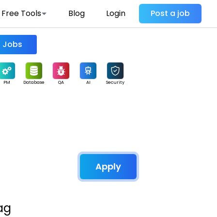
Free Tools
Blog
Login
Post a job
Find Jobs
PM
Database
QA
AI
Security
Apply
ag