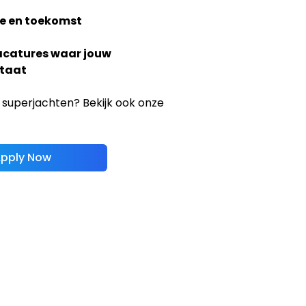
e en toekomst
acatures waar jouw
taat
 superjachten? Bekijk ook onze
pply Now