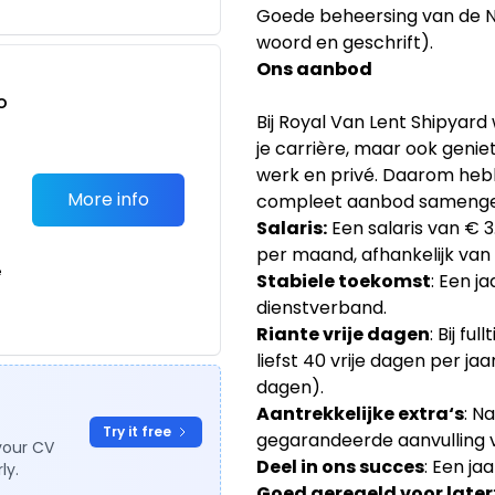
Goede beheersing van de Ne
woord en geschrift).
Ons aanbod
o
Bij Royal Van Lent Shipyard wi
t
je carrière, maar ook geni
werk en privé. Daarom heb
More info
compleet aanbod samenge
Salaris:
Een salaris van € 
per maand, afhankelijk van 
e
Stabiele toekomst
: Een j
dienstverband.
Riante vrije dagen
: Bij f
liefst 40 vrije dagen per j
dagen).
Aantrekkelijke extra‘s
: N
Try it free
gegarandeerde aanvulling v
your CV
Deel in ons succes
: Een ja
ly.
Goed geregeld voor later