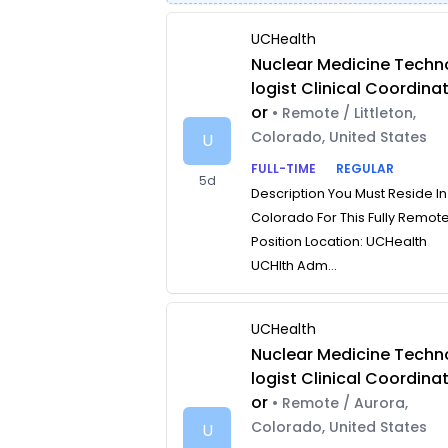
UCHealth
Nuclear Medicine Techn
logist Clinical Coordina
or
• Remote / Littleton,
Colorado, United States
U
FULL-TIME
REGULAR
5d
Description You Must Reside In
Colorado For This Fully Remot
Position Location: UCHealth
UCHlth Adm...
UCHealth
Nuclear Medicine Techn
logist Clinical Coordina
or
• Remote / Aurora,
Colorado, United States
U