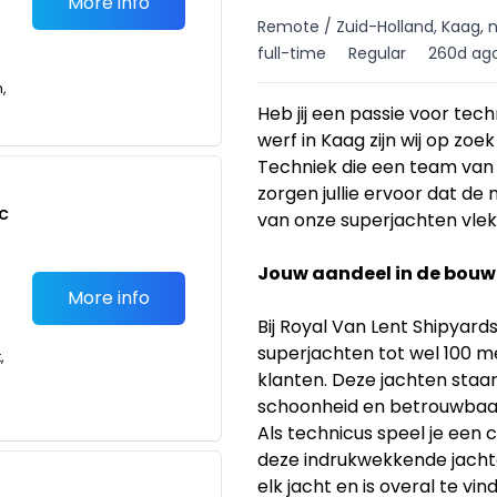
More info
Remote / Zuid-Holland, Kaag, n
full-time
Regular
260d ag
n,
Heb jij een passie voor tec
werf in Kaag zijn wij op zo
Techniek die een team va
zorgen jullie ervoor dat de
c
van onze superjachten vle
Jouw aandeel in de bouw
More info
Bij Royal Van Lent Shipyar
superjachten tot wel 100 m
,
klanten. Deze jachten staa
schoonheid en betrouwbaa
Als technicus speel je een c
deze indrukwekkende jachte
elk jacht en is overal te vi