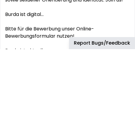
Burda ist digital...
Bitte für die Bewerbung unser Online-
Bewerbungsformular nutzen!
Report Bugs/Feedback
Burda ist aktuell...
Stellen die auf unserer Karriereseite ausgeschrieben
sind, sind aktuell und zu besetzen!
This job has more than 30 days. You can find more
up-to-date jobs using the search box.
REMOTE JOBS
HIRE REMOTELY