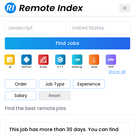
Find Jobs
JS
Python
Ruby
C++
Golang
Java
PHP
Show all
.NET
Data
Mobile
BI
Cloud
DevOps
PM
Order
Job Type
Experience
Salary
Reset
Database
QA
AI
Security
Game
Web3
UI / UX
Find the best remote jobs
Architect
Product
Marketing
Support
Sales
This job has more than 30 days. You can find